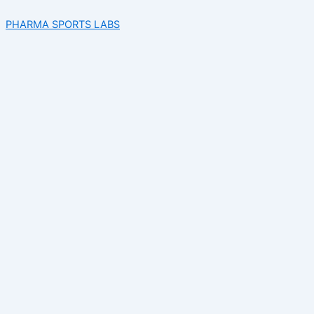
Buscar
Ir
por:
PHARMA SPORTS LABS
al
contenido