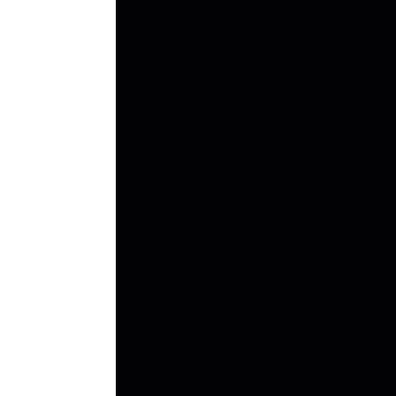
das
cksichtigen
ei nicht
maßnahmen.
gen.