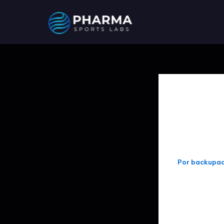
Ir
Navegación
al
de
contenido
entradas
Zahlu
lizen
Deuts
Por
backupa