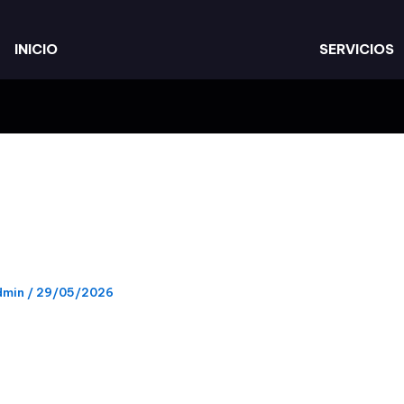
INICIO
SERVICIOS
ngsmethoden bei nicht
zierten Wettanbietern in
chland
dmin
/
29/05/2026