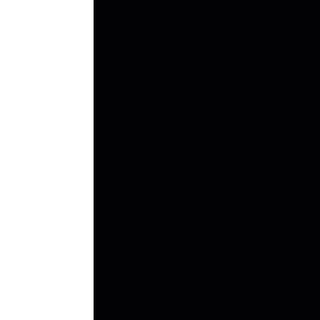
ethode. Bei
 sind einige