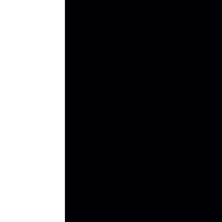
n
ten
r begrenzte
gsoptionen im
schiedenen
rden, sowie
rblick über
rte