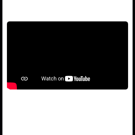
Fezbet?
Kod promocyjny Fezbet to krótkie hasło, które po
wpisaniu w formularzu rejestracyjnym odblokowuje
specjalne benefity – najczęściej podwyższony bonus
powitalny lub darmowe zakłady. Działa on jak klucz do
dodatkowych środków, które zwiększają szansę na