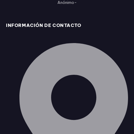
Anónimo-
INFORMACIÓN DE CONTACTO