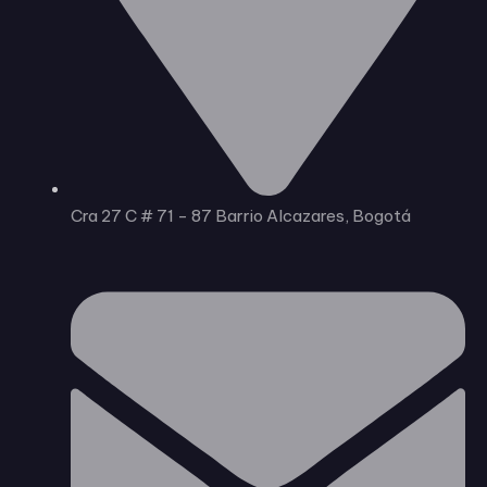
Cra 27 C # 71 - 87 Barrio Alcazares, Bogotá