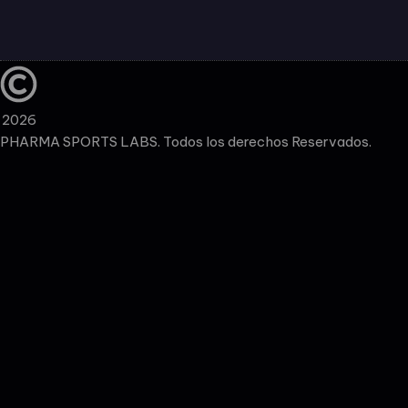
2026
PHARMA SPORTS LABS. Todos los derechos Reservados.