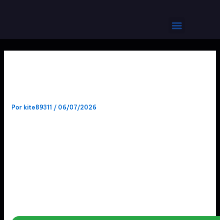
Ir
Navegación
al
de
Menu
contenido
entradas
BasariBet Giriş – Casino
Hoş Geldin Bonusu
Por
kite89311
/
06/07/2026
BasariBet Giriş –
Casino Hoş Geldin
Bonusu